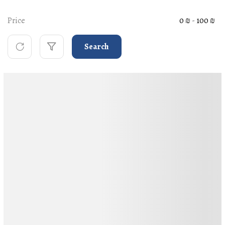
Price
0 ₪
-
100 ₪
Search