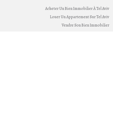
Acheter Un Bien Immobilier À Tel Aviv
Louer Un Appartement Sur Tel Aviv
Vendre Son Bien Immobilier
Location Courte Durée Sur Tel Aviv
Living TLV, c'est quoi ?
L'Agence Living-TLV
Devenir Agent Immobilier À Tel Aviv
Contactez-Nous
Tenez-vous informé
Gardez le contact avec Living-TLV et recevez en avant
première nos annonces sur Tel Aviv