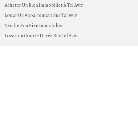
Acheter Un Bien Immobilier À Tel Aviv
Louer Un Appartement Sur Tel Aviv
Vendre Son Bien Immobilier
Location Courte Durée Sur Tel Aviv
Living TLV, c'est quoi ?
L'Agence Living-TLV
Devenir Agent Immobilier À Tel Aviv
Contactez-Nous
Tenez-vous informé
Gardez le contact avec Living-TLV et recevez en avant
première nos annonces sur Tel Aviv