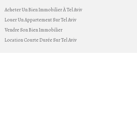
Acheter Un Bien Immobilier À Tel Aviv
Louer Un Appartement Sur Tel Aviv
Vendre Son Bien Immobilier
Location Courte Durée Sur Tel Aviv
Living TLV, c'est quoi ?
L'Agence Living-TLV
Devenir Agent Immobilier À Tel Aviv
Contactez-Nous
Tenez-vous informé
Gardez le contact avec Living-TLV et recevez en avant
première nos annonces sur Tel Aviv